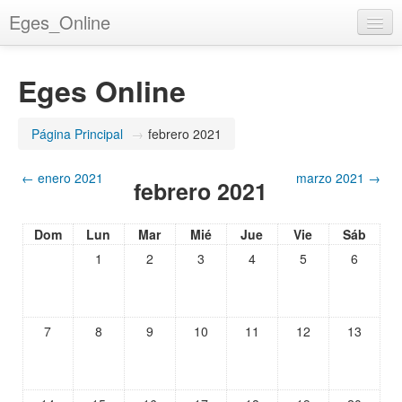
Eges_Online
Español - Internacional (es)
Eges Online
Usted no se ha identificado. (
Entrar
)
Página Principal
→
febrero 2021
←
enero 2021
marzo 2021
→
febrero 2021
Dom
Lun
Mar
Mié
Jue
Vie
Sáb
1
2
3
4
5
6
7
8
9
10
11
12
13